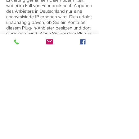
Erklärung genannten Daten übermittelt,
wobei im Fall von Facebook nach Angaben
des Anbieters in Deutschland nur eine
anonymisierte IP erhoben wird. Dies erfolgt
unabhängig davon, ob Sie ein Konto bei
diesem Plug-in-Anbieter besitzen und dort
eingeloggt sind. Wenn Sie bei dem Plug-in-
Anbieter eingeloggt sind, werden diese
Daten direkt Ihrem Konto zugeordnet.
Wenn Sie den aktivierten Button betätigen
und z. B. die Seite verlinken, speichert der
Plug-in-Anbieter auch diese Information in
Ihrem Nutzerkonto und teilt dies Ihren
Kontakten öffentlich mit. Wenn Sie die
Zuordnung mit Ihrem Profil bei dem Plug-
in-Anbieter nicht wünschen, müssen Sie
sich vor Aktivierung des Buttons
ausloggen.
(3) Der Plug-in-Anbieter speichert diese
Daten als Nutzungsprofile und nutzt diese
für Zwecke der Werbung, Marktforschung
und/oder bedarfsgerechten Gestaltung
seiner Website. Eine solche Auswertung
erfolgt insbesondere (auch für nicht